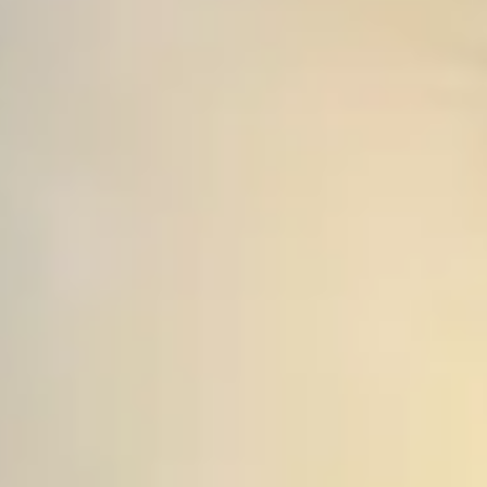
Services garantis Polytrans