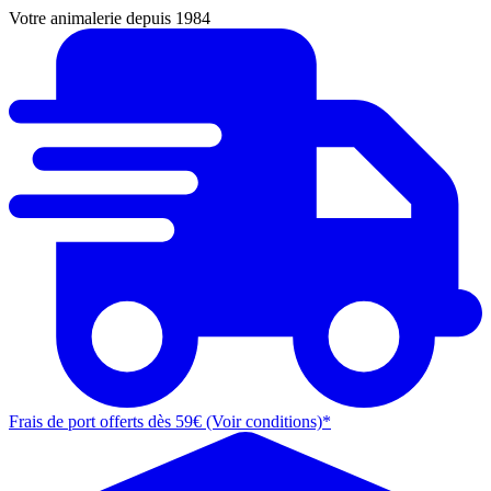
Votre animalerie depuis 1984
Frais de port offerts dès 59€ (Voir conditions)*