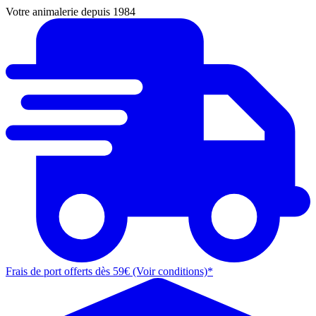
Votre animalerie depuis 1984
Frais de port offerts dès 59€ (Voir conditions)*