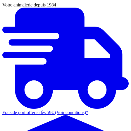
Votre animalerie depuis 1984
Frais de port offerts dès 59€ (Voir conditions)*