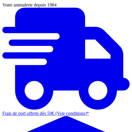
Votre animalerie depuis 1984
Frais de port offerts dès 59€ (Voir conditions)*