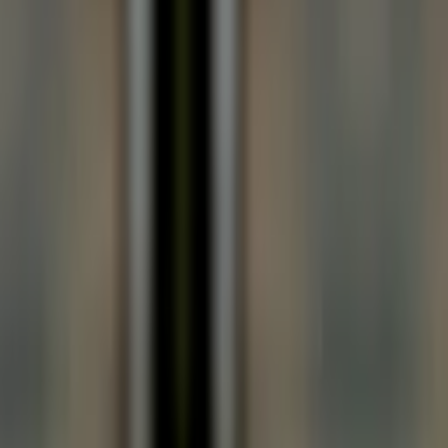
Services garantis Polytrans