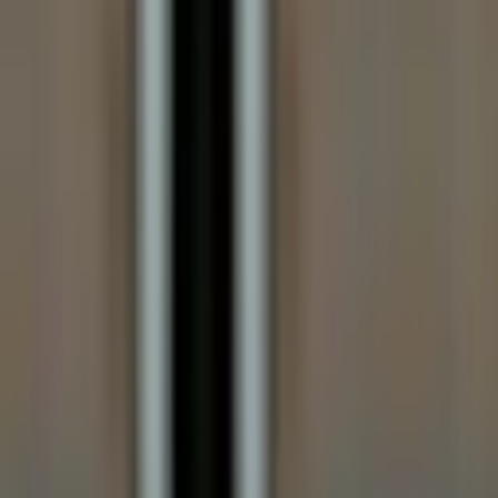
Frais de port offerts dès 59€ (Voir conditions)*