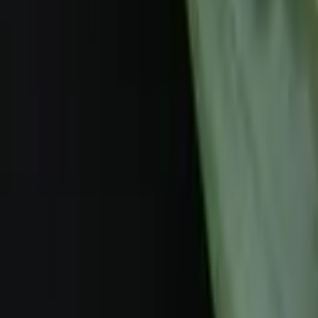
Frais de port offerts dès 59€ (Voir conditions)*