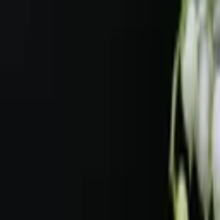
Services garantis Polytrans