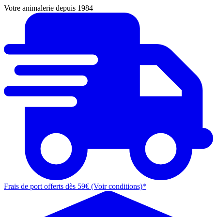
Votre animalerie depuis 1984
Frais de port offerts dès 59€ (Voir conditions)*