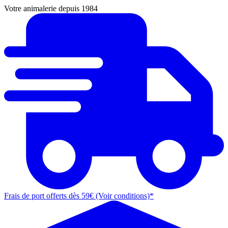
Votre animalerie depuis 1984
Frais de port offerts dès 59€ (Voir conditions)*