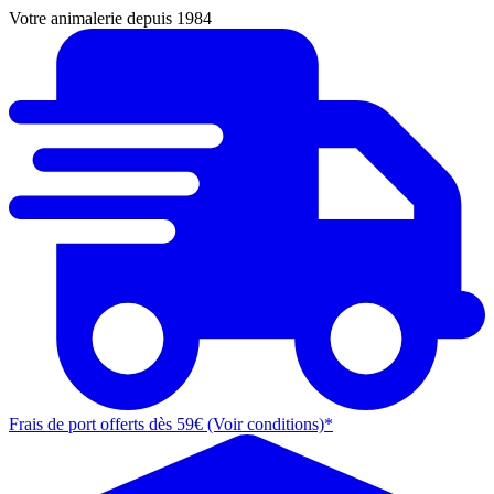
Votre animalerie depuis 1984
Frais de port offerts dès 59€ (Voir conditions)*