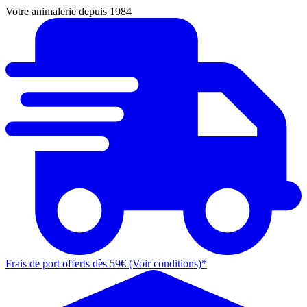
Votre animalerie depuis 1984
Frais de port offerts dès 59€ (Voir conditions)*